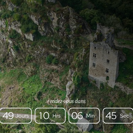
rendez-vous dans
4
9
1
0
0
6
4
3
Jours
Hrs
Min
Sec