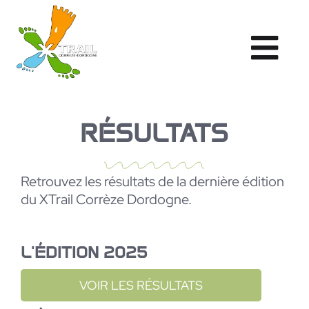
Passer
au
contenu
Toggl
XTRAIL CORRÈZE DORDOGNE
Navig
LES ÉPREUVES
RÉSULTATS
PARTICIPER
INFOS PRATIQUES
Retrouvez les résultats de la dernière édition
MÉDIAS
du XTrail Corrèze Dordogne.
L'ÉDITION 2025
VOIR LES RÉSULTATS